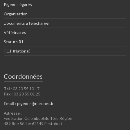
Pigeons égarés
Organisation
Documents à télécharger
Vétérinaires
Statuts R1
F.C.F (National)
Coordonnées
Tel :
03 20 55 10 17
Fax :
03 20 55 01 25
Email :
pigeons@nordnet.fr
Adresse :
Fédération Colombophile 1ère Région
489 Rue Sèche 62149 Festubert