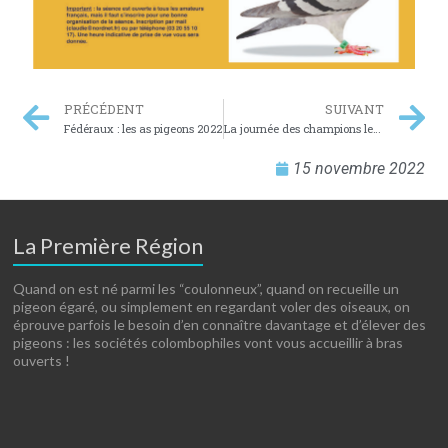
PRÉCÉDENT
SUIVANT
Fédéraux : les as pigeons 2022
La journée des champions le samedi 26 novembre
15 novembre 2022
La Première Région
Quand on est né parmi les “coulonneux”, quand on recueille un
pigeon égaré, ou simplement en regardant voler des oiseaux, on
éprouve parfois le besoin d’en connaître davantage et d’élever des
pigeons : les sociétés colombophiles vont vous accueillir à bras
ouverts !