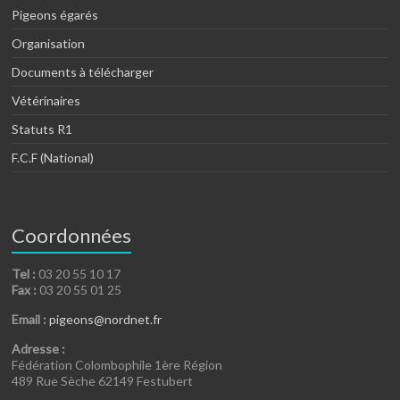
Pigeons égarés
Organisation
Documents à télécharger
Vétérinaires
Statuts R1
F.C.F (National)
Coordonnées
Tel :
03 20 55 10 17
Fax :
03 20 55 01 25
Email :
pigeons@nordnet.fr
Adresse :
Fédération Colombophile 1ère Région
489 Rue Sèche 62149 Festubert